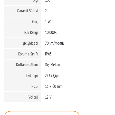
Açı
160
Garanti Süresi
2
Güç
1 W
Işık Rengi
10.000K
Işık Şiddeti
70 lm/Modül
Koruma Sınıfı
IP65
Kullanım Alanı
Dış Mekan
Led Tipi
2835 Çipli
PCB
13 x 60 mm
Voltaj
12 V