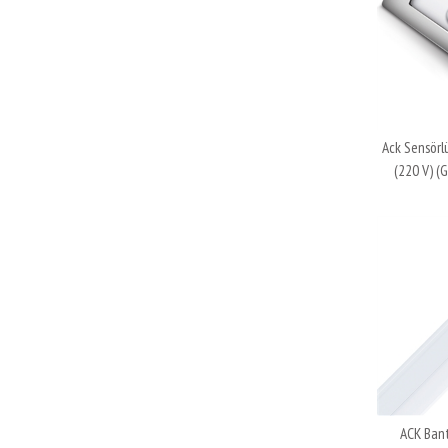
Ack Sensörl
(220 V) (
ACK Bant