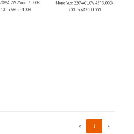
220VAC 2W 25mm 3.000K
Monofaze 220VAC 10W 45° 3.000K
130Lm AH06 01004
700Lm AD30 11000
«
1
»