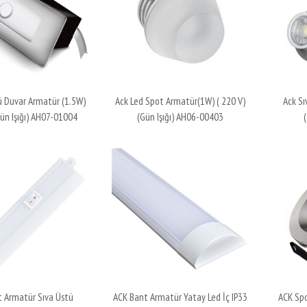
ü Duvar Armatür (1.5W)
Ack Led Spot Armatür(1W) ( 220 V)
Ack Sı
Gün Işığı) AH07-01004
(Gün Işığı) AH06-00403
 Armatür Sıva Üstü
ACK Bant Armatür Yatay Led İç IP33
ACK Spo