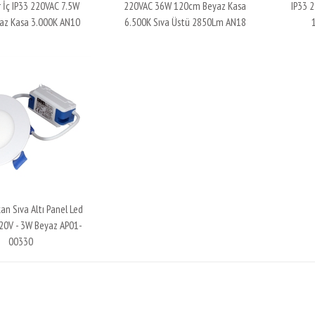
r İç IP33 220VAC 7.5W
220VAC 36W 120cm Beyaz Kasa
IP33 
az Kasa 3.000K AN10
6.500K Sıva Üstü 2850Lm AN18
00700
01233
an Sıva Altı Panel Led
20V - 3W Beyaz AP01-
00330