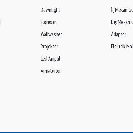
Downlight
İç Mekan Gü
d
Floresan
Dış Mekan G
Wallwasher
Adaptör
Projektör
Elektrik Ma
Led Ampul
Armatürler