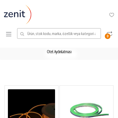
Ara:
0
Otel Aydınlatması