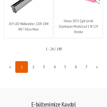
Hexus 2835 Çipli Lensli
ASY LED Wallwasher 220V 18W
Enjeksiyon Modül Led 1 W 12V
IP67 50cm Mavi
Pembe
1 - 24 / 149
«
1
2
3
4
5
6
7
»
E-bültenimize Kaydol