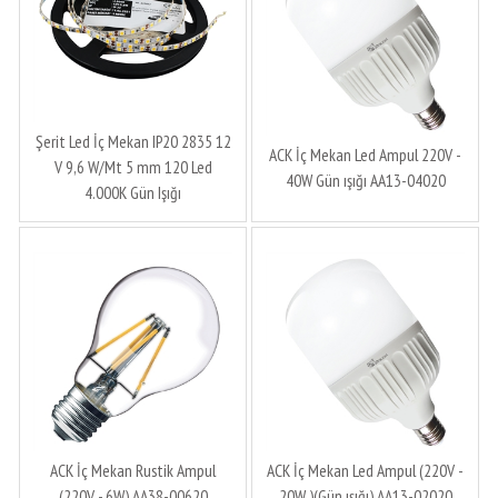
Şerit Led İç Mekan IP20 2835 12
ACK İç Mekan Led Ampul 220V -
V 9,6 W/Mt 5 mm 120 Led
40W Gün ışığı AA13-04020
4.000K Gün Işığı
ACK İç Mekan Rustik Ampul
ACK İç Mekan Led Ampul (220V -
(220V - 6W) AA38-00620
20W )(Gün ışığı) AA13-02020