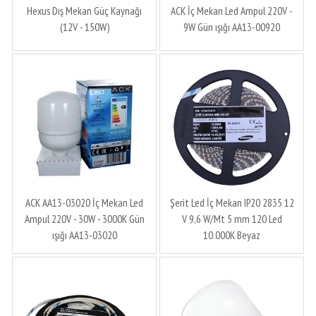
Hexus Dış Mekan Güç Kaynağı
ACK İç Mekan Led Ampul 220V -
(12V - 150W)
9W Gün ışığı AA13-00920
ACK AA13-03020 İç Mekan Led
Şerit Led İç Mekan IP20 2835 12
Ampul 220V - 30W - 3000K Gün
V 9,6 W/Mt 5 mm 120 Led
ışığı AA13-03020
10.000K Beyaz