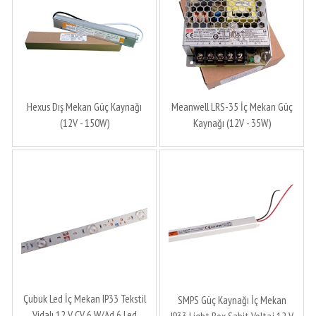
Hexus Dış Mekan Güç Kaynağı
Meanwell LRS-35 İç Mekan Güç
(12V - 150W)
Kaynağı (12V - 35W)
Çubuk Led İç Mekan IP33 Tekstil
SMPS Güç Kaynağı İç Mekan
Vidalı 12 V CV 6 W/Ad 6 Led
IP33 Light Box Sabit Voltaj 12 V