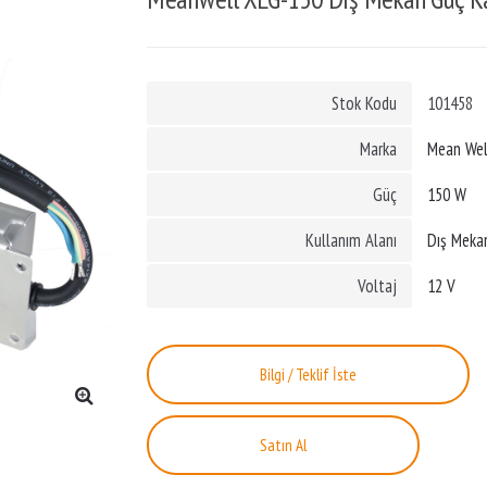
Stok Kodu
101458
Marka
Mean Wel
Güç
150 W
Kullanım Alanı
Dış Meka
Voltaj
12 V
Bilgi / Teklif İste
🔍
Satın Al