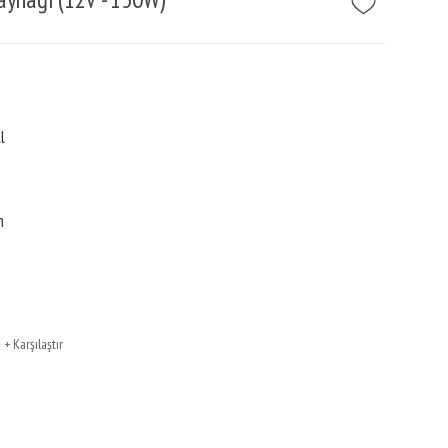
l
n
Karşılaştır