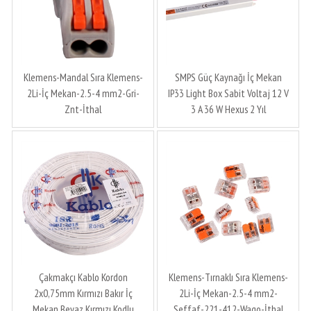
Klemens-Mandal Sıra Klemens-
SMPS Güç Kaynağı İç Mekan
2Li-İç Mekan-2.5-4 mm2-Gri-
IP33 Light Box Sabit Voltaj 12 V
Znt-İthal
3 A 36 W Hexus 2 Yıl
Çakmakçı Kablo Kordon
Klemens-Tırnaklı Sıra Klemens-
2x0,75mm Kırmızı Bakır İç
2Li-İç Mekan-2.5-4 mm2-
Mekan Beyaz Kırmızı Kodlu
Şeffaf-221-412-Wago-İthal