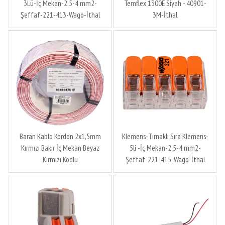
3Lü-İç Mekan-2.5-4 mm2-
Temflex 1300E Siyah - 40901-
Şeffaf-221-413-Wago-İthal
3M-İthal
Baran Kablo Kordon 2x1,5mm
Klemens-Tırnaklı Sıra Klemens-
Kırmızı Bakır İç Mekan Beyaz
5li -İç Mekan-2.5-4 mm2-
Kırmızı Kodlu
Şeffaf-221-415-Wago-İthal